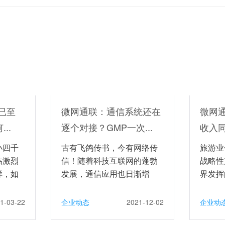
已至
微网通联：通信系统还在
微网
..
逐个对接？GMP一次...
收入同
小四千
古有飞鸽传书，今有网络传
旅游业
临激烈
信！随着科技互联网的蓬勃
战略性
样，如
发展，通信应用也日渐增
界发挥
.
多，企业为了提高办公...
远。但
1-03-22
企业动态
2021-12-02
企业动