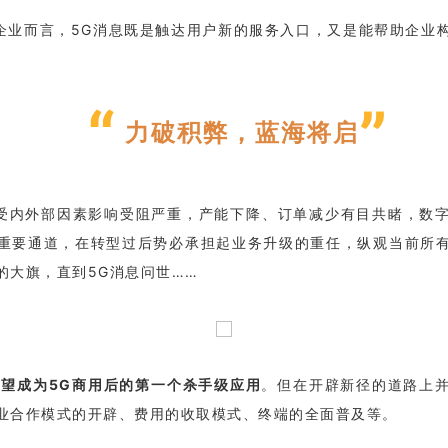
企业而言，5G消息既是触达用户新的服务入口，又是能帮助企业
“
”
力破积弊，蓝海将启
受内外部因素影响受阻严重，产能下降、订单减少有目共睹，数
重要通道，在转型过后势必承担起业务升级的重任，纵观当前所
的大旗，直到5G消息问世……
有望成为5G商用后的第一个杀手级应用
。但在开辟新径的道路上
业合作模式的开辟、费用的收取模式、终端的全面普及等。