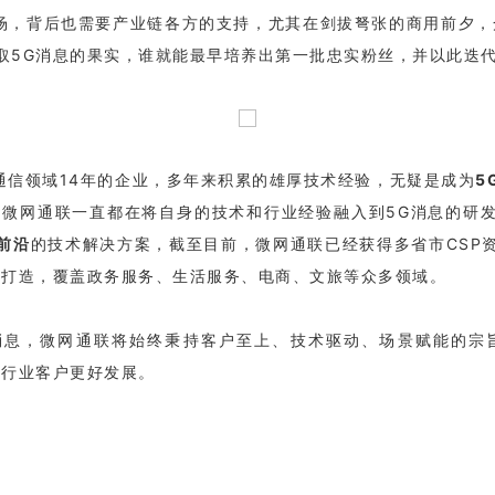
场，背后也需要产业链各方的支持，尤其在剑拔弩张的商用前夕，
取5G消息的果实，谁就能最早培养出第一批忠实粉丝，并以此迭
通信领域14年的企业，多年来积累的雄厚技术经验，无疑是成为
5
，微网通联一直都在将自身的技术和行业经验融入到5G消息的研
前沿
的技术解决方案，截至目前，
微网通联已经获得多省市CSP
的打造，覆盖政务服务、生活服务、电商、文旅等众多领域。
消息，微网通联将始终秉持客户至上、技术驱动、场景赋能的宗
及行业客户更好发展。