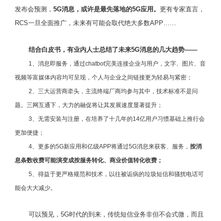
发布会预测，
5G消息，或许是最先落地的5G应用。
更有专家直言，
RCS一旦全面推广，未来有可能会取代绝大多数APP……
结合白皮书，有业内人士总结了未来5G消息的几大趋势——
1、消息即服务，通过chatbot完美连接企业与用户，文字、图片、音
视频等富媒体内容均可呈现，个人与企业之间链接更为轻易与紧密；
2、三大运营商牵头，主流终端厂商均参与其中，技术标准不是问
题。三网互通下，大力的融促将让其发展速度显著提升；
3、无需安装与注册，在培养了十几年的14亿用户习惯基础上推行会
更加便捷；
4、更多的5G新应用和亿级APP将通过5G消息来获客、服务，
按消
息条数收费可能演变成按服务转化、商业价值转化收费；
5、得益于更严格规范和技术，以往被诟病的垃圾短信和骚扰电话可
能会大大减少。
可以预见，5G时代的到来，传统短信业务非但不会式微，而且